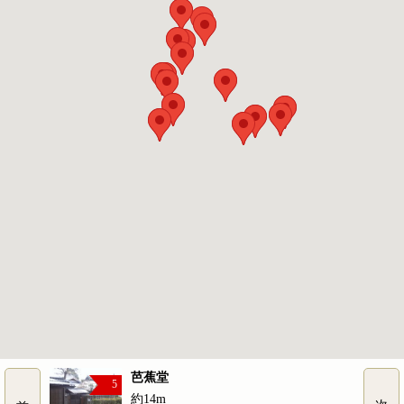
芭蕉堂
5
約14m