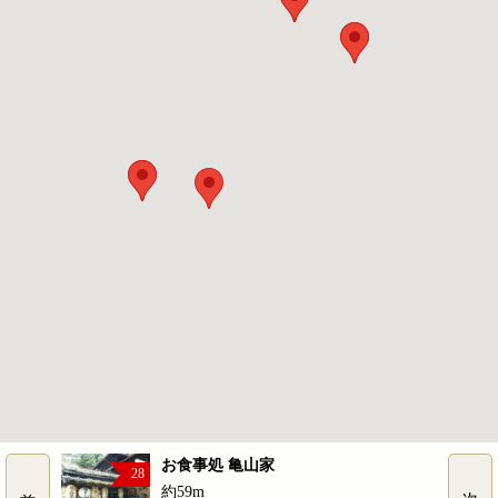
お食事処 亀山家
28
約59m